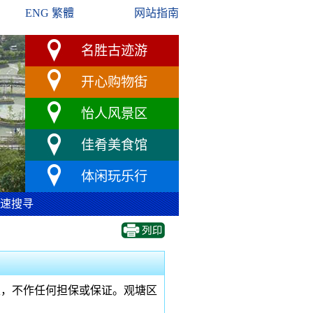
ENG
繁體
网站指南
名胜古迹游
开心购物街
怡人风景区
佳肴美食馆
体闲玩乐行
速搜寻
性，不作任何担保或保证。观塘区